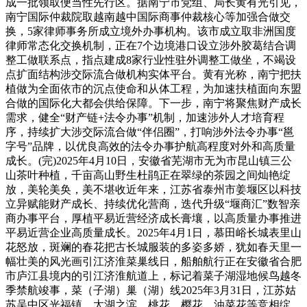
成一批领取便当性先行区。据南宁市党组、局长黄有光引见，
南宁国际仲裁院取越南越中国际商事仲裁核心等加强合做交
换，5家律师事务所成立境外办事机构。该市成立取非洲国度
律师常态化交换机制，正在7个边境港口设立涉外胶葛结合调
整工做联系点，指点建成8家行业性驻外调整工做坐，不竭设
点扩面结构涉交际流合做机构实体平台。黄有光称，南宁把扶
植做为全面依市的沉点使命和从体工程，为加速扶植面向东盟
合做的国际化大都会供给保障。下一步，南宁将聚焦财产成长
需求，健全“财产链+法令办事”机制，加速涉外人才培育程
序，持续扩大涉交际流合做“伴侣圈”，打响涉外法令办事“邕
字号”品牌，以优良高效的法令办事护航高程度对外和高质量
成长。(完)2025年4月10日，安徽省芜湖市无为市昆山镇三公
山茶叶种植，千亩高山野生杜鹃正在翠绿的茶园之间灿艳绽
放，美轮美奂，美不堪收近年来，江苏省泰州市姜堰区以科技
立异赋能财产成长、持续优化营商，迭代升级“堰商汇”数智亲
商办事平台，厚植平易近营经济成长膏壤，以高质量办事推进
平易近营企业高质量成长。2025年4月1日，慕田峪长城表里山
花怒放，斑斓的春花把古长城服装的多姿多娇，犹如春天里一
幅壮美的风光画引江济淮菜巢线日，船舶航行正在安徽省合肥
市庐江县境内的引江济淮航道上，标记着菜子湖湿地候鸟越冬
季禁航竣事，菜（子湖）巢（湖）线2025年3月31日，江苏姑
苏吴中区光福镇，太湖之滨，桃花、樱花、油菜花等竞相绽