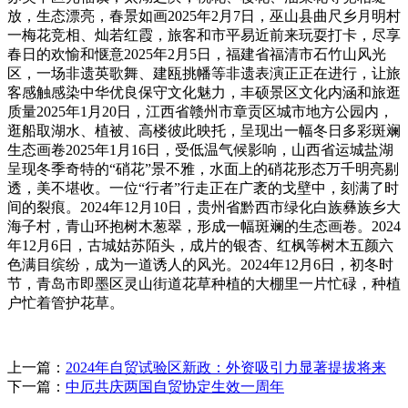
放，生态漂亮，春景如画2025年2月7日，巫山县曲尺乡月明村
一梅花竞相、灿若红霞，旅客和市平易近前来玩耍打卡，尽享
春日的欢愉和惬意2025年2月5日，福建省福清市石竹山风光
区，一场非遗英歌舞、建瓯挑幡等非遗表演正正在进行，让旅
客感触感染中华优良保守文化魅力，丰硕景区文化内涵和旅逛
质量2025年1月20日，江西省赣州市章贡区城市地方公园内，
逛船取湖水、植被、高楼彼此映托，呈现出一幅冬日多彩斑斓
生态画卷2025年1月16日，受低温气候影响，山西省运城盐湖
呈现冬季奇特的“硝花”景不雅，水面上的硝花形态万千明亮剔
透，美不堪收。一位“行者”行走正在广袤的戈壁中，刻满了时
间的裂痕。2024年12月10日，贵州省黔西市绿化白族彝族乡大
海子村，青山环抱树木葱翠，形成一幅斑斓的生态画卷。2024
年12月6日，古城姑苏陌头，成片的银杏、红枫等树木五颜六
色满目缤纷，成为一道诱人的风光。2024年12月6日，初冬时
节，青岛市即墨区灵山街道花草种植的大棚里一片忙碌，种植
户忙着管护花草。
上一篇：
2024年自贸试验区新政：外资吸引力显著提拔将来
下一篇：
中厄共庆两国自贸协定生效一周年