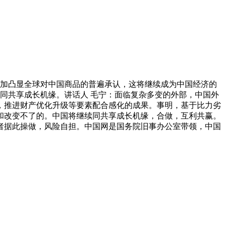
加凸显全球对中国商品的普遍承认，这将继续成为中国经济的
同共享成长机缘。讲话人 毛宁：面临复杂多变的外部，中国外
，推进财产优化升级等要素配合感化的成果。事明，基于比力劣
和改变不了的。中国将继续同共享成长机缘，合做，互利共赢。
者据此操做，风险自担。中国网是国务院旧事办公室带领，中国