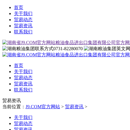
首页
关于我们
贸易动态
贸易资讯
联系我们
0731-82280070
首页
关于我们
贸易动态
贸易资讯
联系我们
贸易资讯
当前位置：
J9.COM官方网站
>
贸易资讯
>
关于我们
贸易动态
贸易资讯